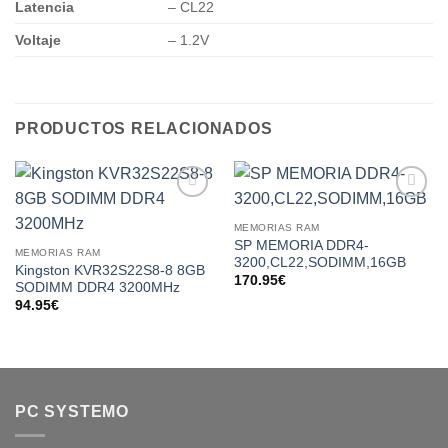
Latencia
– CL22
Voltaje
– 1.2V
PRODUCTOS RELACIONADOS
Add to
Add to
wishlist
wishlist
MEMORIAS RAM
SP MEMORIA DDR4-
MEMORIAS RAM
3200,CL22,SODIMM,16GB
Kingston KVR32S22S8-8 8GB
170.95
€
SODIMM DDR4 3200MHz
94.95
€
PC SYSTEMO