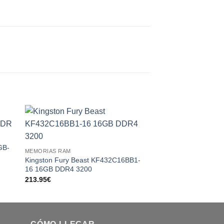
 to
Add to
ist
wishlist
GB-
MEMORIAS RAM
MEMORIAS RAM
Kingston Fury Beast KF432C16BB1-
Kingston Fury Beas
16 16GB DDR4 3200
16 16G (2×8) 3200
213.95
€
204.95
€