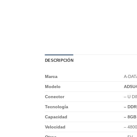
DESCRIPCIÓN
Marca
A-DAT
Modelo
AD5U
Conector
– U D
Tecnología
– DDR
Capacidad
– 8GB
Velocidad
– 480