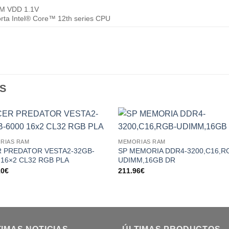
M VDD 1.1V
rta Intel® Core™ 12th series CPU
S
Add to
Add
RIAS RAM
MEMORIAS RAM
wishlist
wishl
 PREDATOR VESTA2-32GB-
SP MEMORIA DDR4-3200,C16,R
 16×2 CL32 RGB PLA
UDIMM,16GB DR
10
€
211.96
€