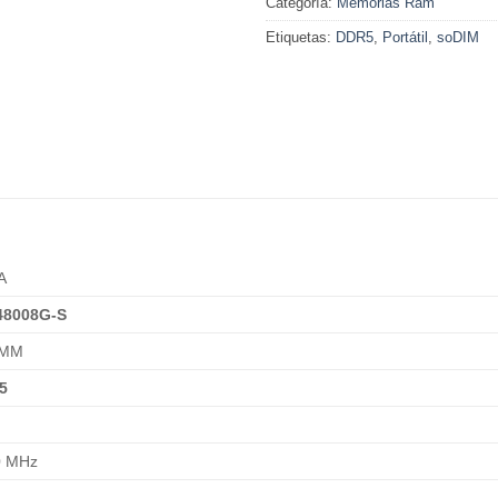
Categoría:
Memorias Ram
Etiquetas:
DDR5
,
Portátil
,
soDIM
A
48008G-S
IMM
5
0 MHz