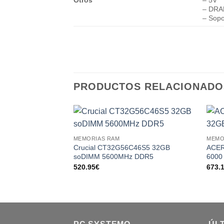
Otros
– 5V
– DRA
– Sopo
PRODUCTOS RELACIONADO
Add to
MEMORIAS RAM
MEMO
wishlist
Crucial CT32G56C46S5 32GB
ACER
soDIMM 5600MHz DDR5
6000
520.95
€
673.