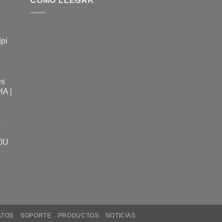
CÓMO LLEGAR
dpi
es
A |
0U
ATOS
SOPORTE
PRODUCTOS
NOTICIAS