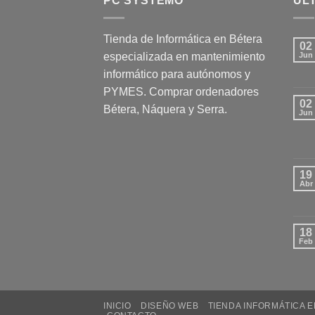
PC SYSTEMO
ÚLT
Tienda de Informática en Bétera
02
especializada en mantenimiento
Jun
informático para autónomos y
PYMES. Comprar ordenadores
02
Bétera, Náquera y Serra.
Jun
19
Abr
18
Feb
INICIO
DISEÑO WEB
TIENDA INFORMÁTICA 