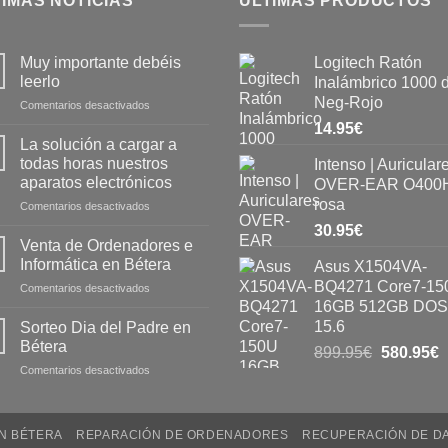
IMAS NOTICIAS
ÚLTIMAS PRODUCTOS
Muy importante debéis
Logitech Ratón
leerlo
Inalámbrico 1000 
Neg-Rojo
Comentarios desactivados
14.95
€
La solución a cargar a
todas horas nuestros
Intenso | Auricular
aparatos electrónicos
OVER-EAR O400H
rosa
Comentarios desactivados
30.95
€
Venta de Ordenadores e
Informática en Bétera
Asus X1504VA-
BQ4271 Core7-15
Comentarios desactivados
16GB 512GB DOS
15.6
Sorteo Dia del Padre en
Bétera
899.95
€
580.95
€
Comentarios desactivados
EN BÉTERA
REPARACIÓN DE ORDENADORES
RECUPERACIÓN DE D