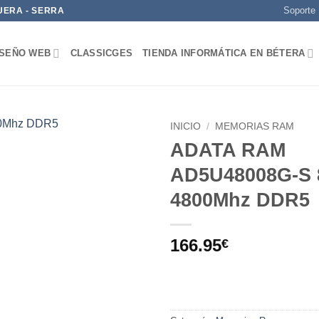
Soporte
UERA - SERRA
ISEÑO WEB
CLASSICGES
TIENDA INFORMÁTICA EN BÉTERA
INICIO
/
MEMORIAS RAM
ADATA RAM
Add to
AD5U48008G-S
wishlist
4800Mhz DDR5
166.95
€