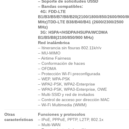
– Soporte de solicitudes USSD
– Bandas compatibles:
4G: FDD-LTE
B1/B3/B5/B7/B8/B20(2100/1800/850/2600/900/8
MHz)TDD-LTE B38/B40/B41 (2600/2300/2500
MHz)
3G: HSPA+/HSDPA/HSUPA/WCDMA
B1/B5/B8(2100/850/900 MHz)
Red inalámbrica
– Itinerancia sin fisuras 802.11k/r/v
– MU-MIMO
– Airtime Fairness
– Conformación de haces
– OFDMA
– Protección Wi-Fi preconfigurada
– WEP, WPA-PSK
– WPA2-PSK, WPA2-Enterprise
– WPA3-PSK, WPA3-Enterprise, OWE
– Multi-SSID y red de invitados
– Control de acceso por dirección MAC
– Wi-Fi Multimedia (WMM)
Otras
Funciones y protocolos
características
– IPoE, PPPoE, PPTP, L2TP, 802.1x
– Multi-WAN