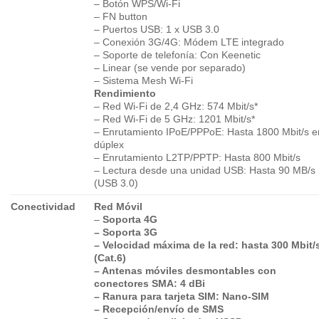
– Botón WPS/Wi-Fi
– FN button
– Puertos USB: 1 x USB 3.0
– Conexión 3G/4G: Módem LTE integrado
– Soporte de telefonía: Con Keenetic
– Linear (se vende por separado)
– Sistema Mesh Wi-Fi
Rendimiento
– Red Wi-Fi de 2,4 GHz: 574 Mbit/s*
– Red Wi-Fi de 5 GHz: 1201 Mbit/s*
– Enrutamiento IPoE/PPPoE: Hasta 1800 Mbit/s e
dúplex
– Enrutamiento L2TP/PPTP: Hasta 800 Mbit/s
– Lectura desde una unidad USB: Hasta 90 MB/s
(USB 3.0)
Conectividad
Red Móvil
–
Soporta 4G
– Soporta 3G
– Velocidad máxima de la red: hasta 300 Mbit/
(Cat.6)
– Antenas móviles desmontables con
conectores SMA: 4 dBi
– Ranura para tarjeta SIM: Nano-SIM
– Recepción/envío de SMS