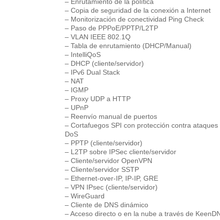
– Enrutamiento de la política
– Copia de seguridad de la conexión a Internet
– Monitorización de conectividad Ping Check
– Paso de PPPoE/PPTP/L2TP
– VLAN IEEE 802.1Q
– Tabla de enrutamiento (DHCP/Manual)
– IntelliQoS
– DHCP (cliente/servidor)
– IPv6 Dual Stack
– NAT
– IGMP
– Proxy UDP a HTTP
– UPnP
– Reenvío manual de puertos
– Cortafuegos SPI con protección contra ataques
DoS
– PPTP (cliente/servidor)
– L2TP sobre IPSec cliente/servidor
– Cliente/servidor OpenVPN
– Cliente/servidor SSTP
– Ethernet-over-IP, IP-IP, GRE
– VPN IPsec (cliente/servidor)
– WireGuard
– Cliente de DNS dinámico
– Acceso directo o en la nube a través de KeenD