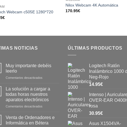
Add to
Add
Nilox Webcam 4K Automática
AM
wishlist
wishl
170.95
€
tech Webcam c505E 1280*720
95
€
IMAS NOTICIAS
ÚLTIMAS PRODUCTOS
Muy importante debéis
Logitech Ratón
leerlo
Inalámbrico 1000 
Neg-Rojo
Comentarios desactivados
14.95
€
La solución a cargar a
todas horas nuestros
Intenso | Auricular
aparatos electrónicos
OVER-EAR O400H
rosa
Comentarios desactivados
30.95
€
Venta de Ordenadores e
Informática en Bétera
Asus X1504VA-