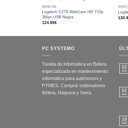
Add to
WEBCAM
WEBC
wishlist
Logitech C270 WebCam HD 720p
Logi
3Mpx USB Negra
130.
124.95
€
PC SYSTEMO
ÚLT
Tienda de Informática en Bétera
02
especializada en mantenimiento
Jun
informático para autónomos y
PYMES. Comprar ordenadores
02
Bétera, Náquera y Serra.
Jun
19
Abr