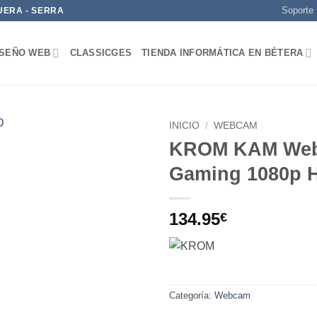
Soporte
UERA - SERRA
ISEÑO WEB
CLASSICGES
TIENDA INFORMÁTICA EN BÉTERA
INICIO
/
WEBCAM
KROM KAM We
Add to
Gaming 1080p 
wishlist
134.95
€
Categoría:
Webcam