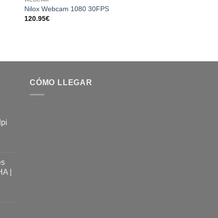
 to
Add to
Nilox Webcam 1080 30FPS
WEBCAM
ist
wishlist
120.95
€
Logitech Webcam C
1080P FULL HD
166.95
€
CÓMO LLEGAR
dpi
es
A |