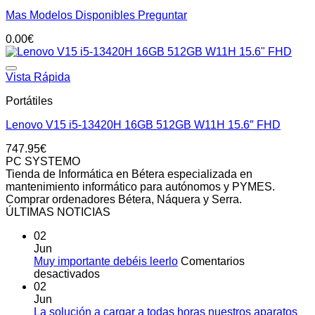
Mas Modelos Disponibles Preguntar
0.00
€
Add to wishlist
Vista Rápida
Portátiles
Lenovo V15 i5-13420H 16GB 512GB W11H 15.6″ FHD
747.95
€
PC SYSTEMO
Tienda de Informática en Bétera especializada en
mantenimiento informático para autónomos y PYMES.
Comprar ordenadores Bétera, Náquera y Serra.
ÚLTIMAS NOTICIAS
02
Jun
Muy importante debéis leerlo
Comentarios
en
desactivados
Muy
02
importante
Jun
debéis
La solución a cargar a todas horas nuestros aparatos