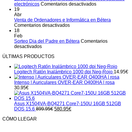
leerlo
en
electrónicos
Comentarios desactivados
La
19
solución
Abr
a
Venta de Ordenadores e Informática en Bétera
en
cargar
Comentarios desactivados
Venta
a
18
de
todas
Feb
Ordenadores
horas
Sorteo Dia del Padre en Bétera
Comentarios
en
e
nuestros
desactivados
Sorteo
Informática
aparatos
ÚLTIMAS PRODUCTOS
Dia
en
electrónicos
del
Bétera
Padre
Logitech Ratón Inalámbrico 1000 dpi Neg-Rojo
14.95
€
en
Bétera
Intenso | Auriculares OVER-EAR O400HA | rosa
30.95
€
Asus X1504VA-BQ4271 Core7-150U 16GB 512GB
El
El
DOS 15.6
899.95
€
580.95
€
precio
precio
CÓMO LLEGAR
original
actual
era:
es:
899.95€.
580.95€.