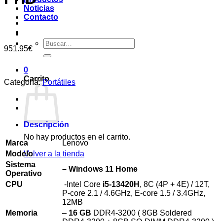
Noticias
Contacto
Buscar
951.95
€
por:
0
Carrito
Categoría:
Portátiles
Descripción
No hay productos en el carrito.
Marca
Lenovo
Modelo
Volver a la tienda
Sistema
– Windows 11 Home
Operativo
CPU
-Intel Core
i5-13420H
, 8C (4P + 4E) / 12T,
P-core 2.1 / 4.6GHz, E-core 1.5 / 3.4GHz,
12MB
Memoria
–
16 GB
DDR4-3200 ( 8GB Soldered