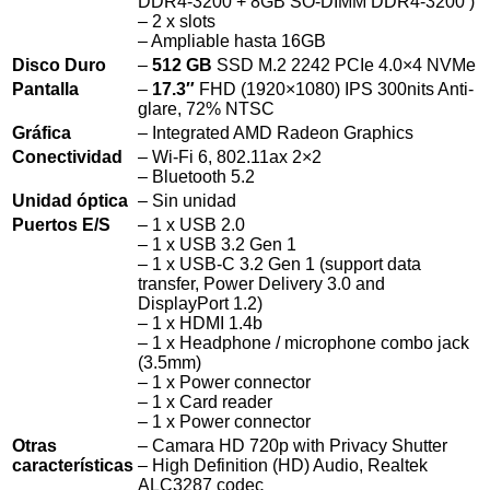
DDR4-3200 + 8GB SO-DIMM DDR4-3200 )
– 2 x slots
– Ampliable hasta 16GB
Disco Duro
–
512 GB
SSD M.2 2242 PCIe 4.0×4 NVMe
Pantalla
–
17.3″
FHD (1920×1080) IPS 300nits Anti-
glare, 72% NTSC
Gráfica
– Integrated AMD Radeon Graphics
Conectividad
– Wi-Fi 6, 802.11ax 2×2
– Bluetooth 5.2
Unidad óptica
– Sin unidad
Puertos E/S
– 1 x USB 2.0
– 1 x USB 3.2 Gen 1
– 1 x USB-C 3.2 Gen 1 (support data
transfer, Power Delivery 3.0 and
DisplayPort 1.2)
– 1 x HDMI 1.4b
– 1 x Headphone / microphone combo jack
(3.5mm)
– 1 x Power connector
– 1 x Card reader
– 1 x Power connector
Otras
– Camara HD 720p with Privacy Shutter
características
– High Definition (HD) Audio, Realtek
ALC3287 codec