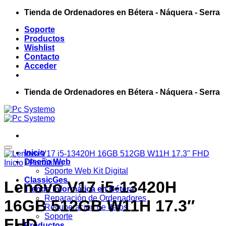
Saltar
Tienda de Ordenadores en Bétera - Náquera - Serra
al
Soporte
contenido
Productos
Wishlist
Contacto
Acceder
Tienda de Ordenadores en Bétera - Náquera - Serra
Add to wishlist
Inicio
Diseño Web
Inicio
/
Portátiles
Soporte Web Kit Digital
ClassicGes
Lenovo V17 i5-13420H
Tienda Informática en Bétera
Reparación de Ordenadores
16GB 512GB W11H 17.3″
Recuperación de datos
Soporte
FHD
Productos