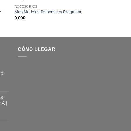
 to
Add to
ACCESORIOS
INTEL
ist
wishlist
H
ASUS PLACA BASE 
Mas Modelos Disponibles Preguntar
CSM mATX 1851
0.00
€
118.95
€
CÓMO LLEGAR
dpi
es
A |