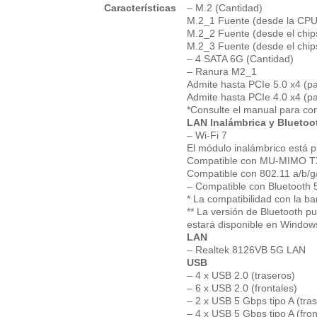
Características
– M.2 (Cantidad)
M.2_1 Fuente (desde la CPU)
M.2_2 Fuente (desde el chips
M.2_3 Fuente (desde el chips
– 4 SATA 6G (Cantidad)
– Ranura M2_1
Admite hasta PCIe 5.0 x4 (
Admite hasta PCIe 4.0 x4 (
*Consulte el manual para con
LAN Inalámbrica y Bluetoo
– Wi-Fi 7
El módulo inalámbrico está p
Compatible con MU-MIMO TX
Compatible con 802.11 a/b/g
– Compatible con Bluetooth
* La compatibilidad con la 
** La versión de Bluetooth pu
estará disponible en Window
LAN
– Realtek 8126VB 5G LAN
USB
– 4 x USB 2.0 (traseros)
– 6 x USB 2.0 (frontales)
– 2 x USB 5 Gbps tipo A (tra
– 4 x USB 5 Gbps tipo A (fron