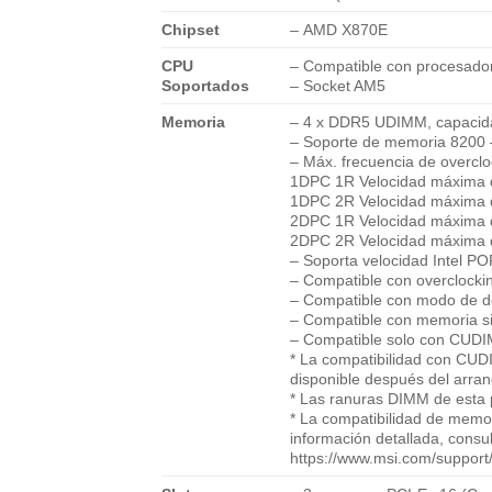
Chipset
– AMD X870E
CPU
– Compatible con procesado
Soportados
– Socket AM5
Memoria
– 4 x DDR5 UDIMM, capaci
– Soporte de memoria 8200 
– Máx. frecuencia de overclo
1DPC 1R Velocidad máxima 
1DPC 2R Velocidad máxima 
2DPC 1R Velocidad máxima 
2DPC 2R Velocidad máxima 
– Soporta velocidad Intel P
– Compatible con overcloc
– Compatible con modo de d
– Compatible con memoria si
– Compatible solo con CUDIM
* La compatibilidad con CUD
disponible después del arran
* Las ranuras DIMM de esta p
* La compatibilidad de memor
información detallada, consul
https://www.msi.com/support/