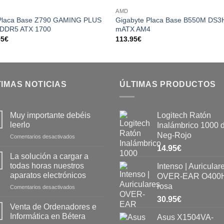
Add to
Add
AMD
wishlist
wishl
Placa Base Z790 GAMING PLUS
Gigabyte Placa Base B550M DS3
 DDR5 ATX 1700
mATX AM4
95
€
113.95
€
IMAS NOTICIAS
ÚLTIMAS PRODUCTOS
Muy importante debéis
Logitech Ratón
leerlo
Inalámbrico 1000 
Neg-Rojo
Comentarios desactivados
14.95
€
La solución a cargar a
todas horas nuestros
Intenso | Auricular
aparatos electrónicos
OVER-EAR O400H
rosa
Comentarios desactivados
30.95
€
Venta de Ordenadores e
Informática en Bétera
Asus X1504VA-