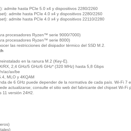
: admite hasta PCIe 5.0 x4 y dispositivos 2280/2260
et): admite hasta PCIe 4.0 x4 y dispositivos 2280/2260
et): admite hasta PCIe 4.0 x4 y dispositivos 22110/2280
para procesadores Ryzen™ serie 9000/7000)
para procesadores Ryzen™ serie 8000)
ocer las restricciones del disipador térmico del SSD M.2.
th
reinstalado en la ranura M.2 (Key-E).
/RX, 2,4 GHz/5 GHz/6 GHz* (320 MHz) hasta 5,8 Gbps
/n/ac/ax/be
 5.4, MLO y 4KQAM
banda de 6 GHz puede depender de la normativa de cada país. Wi-Fi 7 
ede actualizarse; consulte el sitio web del fabricante del chipset Wi-F
s 11 versión 24H2.
seros)
tales)