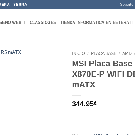
Soporte
UERA - SERRA
ISEÑO WEB
CLASSICGES
TIENDA INFORMÁTICA EN BÉTERA
INICIO
/
PLACA BASE
/
AMD
MSI Placa Base
Add to
X870E-P WIFI 
wishlist
mATX
344.95
€