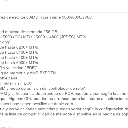
res de escritorio AMD Ryzen serie 9000/8000/7000
dad máxima de memoria 256 GB
– 5600 (OC) MT/s / 5600 – 4800 (JEDEC) MT/s
cking:
de hasta 8200+ MT/s
de hasta 6400+ MT/s
de hasta 6400+ MT/s
de hasta 6000+ MT/s
OR y velocidad JEDEC
king de memoria y AMD EXPOTM
oble canal
n búfer y sin ECC
M y modo de omisión del controlador de reloj*
IMM y la frecuencia de arranque de POR pueden variar según la serie 
que. Algunas CPU pueden no arrancar, pero las futuras actualizaciones
laca base tienen pestillos de doble cara.
ia y las velocidades admitidas pueden variar según la configuración 
te la lista de compatibilidad de memoria disponible en la página de sop
.