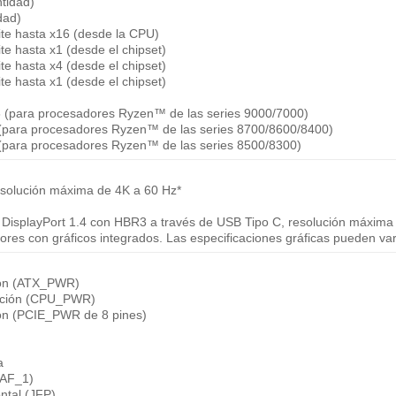
tidad)
dad)
te hasta x16 (desde la CPU)
e hasta x1 (desde el chipset)
e hasta x4 (desde el chipset)
e hasta x1 (desde el chipset)
6 (para procesadores Ryzen™ de las series 9000/7000)
 (para procesadores Ryzen™ de las series 8700/8600/8400)
 (para procesadores Ryzen™ de las series 8500/8300)
esolución máxima de 4K a 60 Hz*
DisplayPort 1.4 con HBR3 a través de USB Tipo C, resolución máxima
ores con gráficos integrados. Las especificaciones gráficas pueden var
ción (ATX_PWR)
tación (CPU_PWR)
ión (PCIE_PWR de 8 pines)
a
JAF_1)
ntal (JFP)