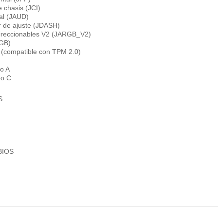
e chasis (JCI)
tal (JAUD)
r de ajuste (JDASH)
ireccionables V2 (JARGB_V2)
RGB)
 (compatible con TPM 2.0)
po A
po C
S
 BIOS