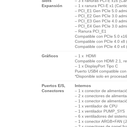
Slots
– 3 x ranuras PCI-E x16 (Can
Expansión
– 1 x ranura PCI-E x1 (Canti
– PCI_E1 Gen PCIe 5.0 admi
– PCI_E2 Gen PCIe 3.0 admit
– PCI_E3 Gen PCIe 4.0 admit
– PCI_E4 Gen PCIe 3.0 admit
– Ranura PCI_E1
Compatible con PCIe 5.0 x1
Compatible con PCIe 4.0 x8
Compatible con PCIe 4.0 x4
Gráficos
– 1 x HDMI
Compatible con HDMI 2.1, r
– 1 x DisplayPort Tipo C
Puerto USB4 compatible con 
*Disponible solo en procesad
Puertos E/S,
Internos
Conectores
– 1 x conector de alimenta
– 2 x conectores de alimen
– 1 x conector de alimentac
– 1 x ventilador de CPU
– 1 x ventilador PUMP_SYS
– 6 x ventiladores del sistem
– 1 x conector ARGB+FAN (
– 2 x conectores de panel fro