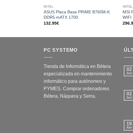
Add to
INTEL
INTEL
wishlist
ASUS Placa Base PRIME B760M-K
MSI 
DDR5 mATX 1700
WIFI
132.95
€
296.
PC SYSTEMO
ÚLT
Tienda de Informática en Bétera
02
especializada en mantenimiento
Jun
informático para autónomos y
PYMES. Comprar ordenadores
02
Bétera, Náquera y Serra.
Jun
19
Abr