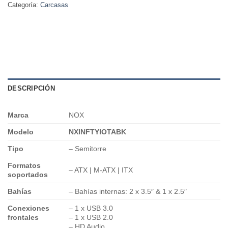
Categoría:
Carcasas
DESCRIPCIÓN
Marca
NOX
Modelo
NXINFTYIOTABK
Tipo
– Semitorre
Formatos
– ATX | M-ATX | ITX
soportados
Bahías
– Bahías internas: 2 x 3.5″ & 1 x 2.5″
Conexiones
– 1 x USB 3.0
frontales
– 1 x USB 2.0
– HD Audio