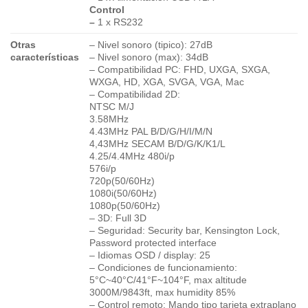
Control
–
1 x RS232
Otras
– Nivel sonoro (tipico): 27dB
características
– Nivel sonoro (max): 34dB
– Compatibilidad PC: FHD, UXGA, SXGA,
WXGA, HD, XGA, SVGA, VGA, Mac
– Compatibilidad 2D:
NTSC M/J
3.58MHz
4.43MHz PAL B/D/G/H/I/M/N
4,43MHz SECAM B/D/G/K/K1/L
4.25/4.4MHz 480i/p
576i/p
720p(50/60Hz)
1080i(50/60Hz)
1080p(50/60Hz)
– 3D: Full 3D
– Seguridad: Security bar, Kensington Lock,
Password protected interface
– Idiomas OSD / display: 25
– Condiciones de funcionamiento:
5°C~40°C/41°F~104°F, max altitude
3000M/9843ft, max humidity 85%
– Control remoto: Mando tipo tarjeta extraplano