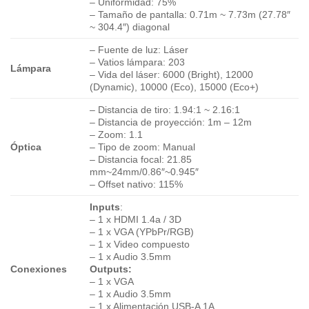
– Uniformidad: 75%
– Tamaño de pantalla: 0.71m ~ 7.73m (27.78″
~ 304.4″) diagonal
– Fuente de luz: Láser
– Vatios lámpara: 203
Lámpara
– Vida del láser: 6000 (Bright), 12000
(Dynamic), 10000 (Eco), 15000 (Eco+)
– Distancia de tiro: 1.94:1 ~ 2.16:1
– Distancia de proyección: 1m – 12m
– Zoom: 1.1
Óptica
– Tipo de zoom: Manual
– Distancia focal: 21.85
mm~24mm/0.86″~0.945″
– Offset nativo: 115%
Inputs
:
– 1 x HDMI 1.4a / 3D
– 1 x VGA (YPbPr/RGB)
– 1 x Video compuesto
– 1 x Audio 3.5mm
Conexiones
Outputs:
– 1 x VGA
– 1 x Audio 3.5mm
– 1 x Alimentación USB-A 1A