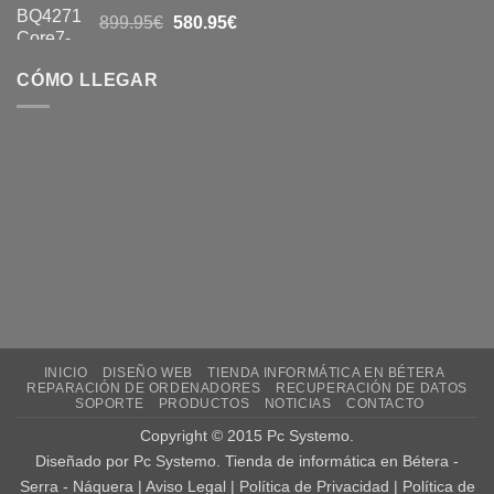
899.95
€
580.95
€
CÓMO LLEGAR
INICIO
DISEÑO WEB
TIENDA INFORMÁTICA EN BÉTERA
REPARACIÓN DE ORDENADORES
RECUPERACIÓN DE DATOS
SOPORTE
PRODUCTOS
NOTICIAS
CONTACTO
Copyright © 2015
Pc Systemo
.
Diseñado por
Pc Systemo
. Tienda de informática en
Bétera -
Serra - Náquera |
Aviso Legal
|
Política de Privacidad
|
Política de