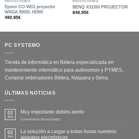
wishlist
wishlist
PROYECTORES
PROYECTORES
Epson CO-W01 proyector
BENQ X3100I PROJECTOR
WXGA 3000L HDMI
640.95
€
490.95
€
PC SYSTEMO
Tienda de Informática en Bétera especializada en
mantenimiento informático para autónomos y PYMES.
Comprar ordenadores Bétera, Náquera y Serra.
ÚLTIMAS NOTICIAS
Muy importante debéis leerlo
02
Jun
Comentarios desactivados
La solución a cargar a todas horas nuestros
02
Jun
aparatos electrónicos