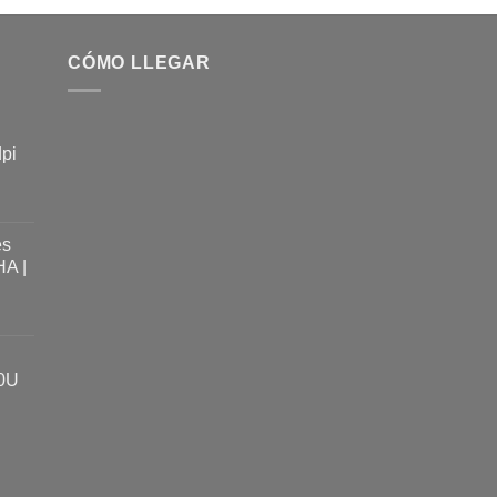
CÓMO LLEGAR
dpi
es
A |
0U