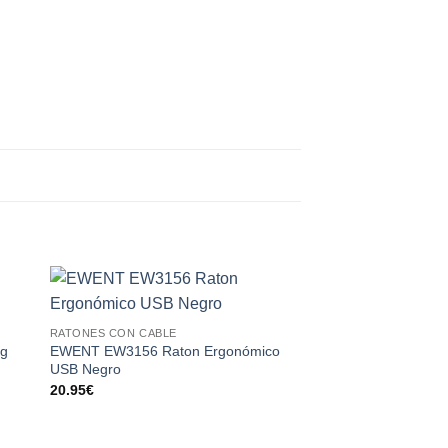
 to
Add to
RATONES CON CABLE
RATONES CON CABLE
ist
wishlist
ng
EWENT EW3156 Raton Ergonómico
NGS Ratón Retráctil
USB Negro
20.95
€
20.95
€