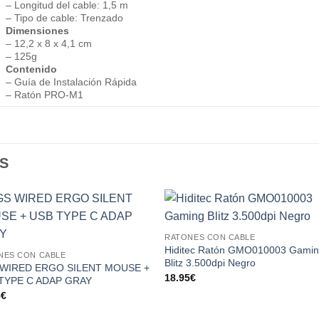
– Longitud del cable: 1,5 m
– Tipo de cable: Trenzado
Dimensiones
– 12,2 x 8 x 4,1 cm
– 125g
Contenido
– Guía de Instalación Rápida
– Ratón PRO-M1
S
Add to
Add
RATONES CON CABLE
wishlist
wishl
Hiditec Ratón GMO010003 Gami
NES CON CABLE
Blitz 3.500dpi Negro
WIRED ERGO SILENT MOUSE +
18.95
€
TYPE C ADAP GRAY
5
€