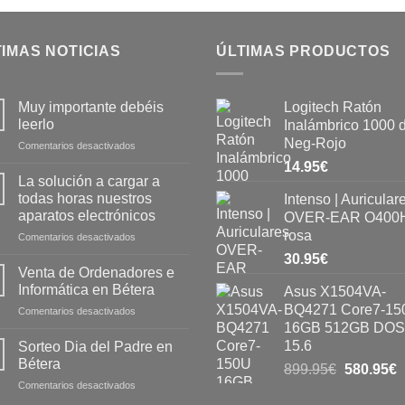
IMAS NOTICIAS
ÚLTIMAS PRODUCTOS
Muy importante debéis
Logitech Ratón
leerlo
Inalámbrico 1000 
Neg-Rojo
Comentarios desactivados
14.95
€
La solución a cargar a
todas horas nuestros
Intenso | Auricular
aparatos electrónicos
OVER-EAR O400H
rosa
Comentarios desactivados
30.95
€
Venta de Ordenadores e
Informática en Bétera
Asus X1504VA-
BQ4271 Core7-15
Comentarios desactivados
16GB 512GB DOS
15.6
Sorteo Dia del Padre en
Bétera
899.95
€
580.95
€
Comentarios desactivados