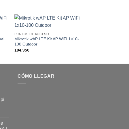
 to
Add to
PUNTOS DE ACCESO
PUNTOS DE ACCESO
ist
wishlist
ual
Mikrotik wAP LTE Kit AP WiFi 1×10-
TP-LINK EAP245 Pu
100 Outdoor
AC1750 Dual Band 
104.95
€
121.95
€
CÓMO LLEGAR
dpi
es
A |