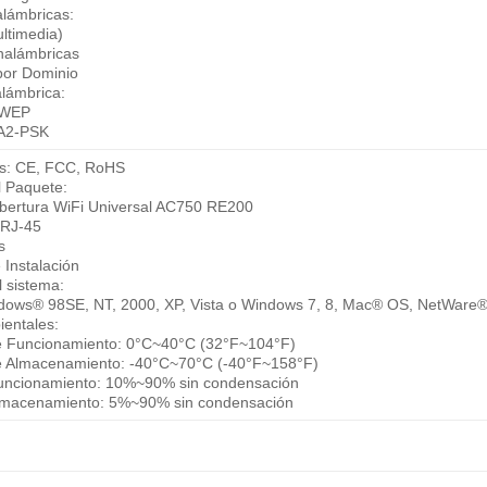
alámbricas:
ltimedia)
inalámbricas
por Dominio
alámbrica:
 WEP
A2-PSK
nes: CE, FCC, RoHS
l Paquete:
bertura WiFi Universal AC750 RE200
 RJ-45
s
 Instalación
l sistema:
dows® 98SE, NT, 2000, XP, Vista o Windows 7, 8, Mac® OS, NetWare®
ientales:
e Funcionamiento: 0°C~40°C (32°F~104°F)
e Almacenamiento: -40°C~70°C (-40°F~158°F)
ncionamiento: 10%~90% sin condensación
macenamiento: 5%~90% sin condensación