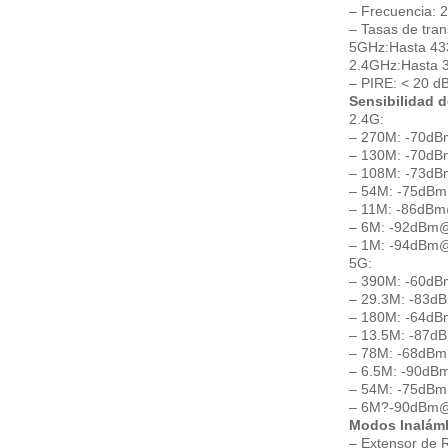
– Frecuencia: 
– Tasas de tran
5GHz:Hasta 4
2.4GHz:Hasta 
– PIRE: < 20 d
Sensibilidad 
2.4G:
– 270M: -70d
– 130M: -70d
– 108M: -73d
– 54M: -75dB
– 11M: -86dB
– 6M: -92dBm
– 1M: -94dBm
5G:
– 390M: -60d
– 29.3M: -83
– 180M: -64d
– 13.5M: -87
– 78M: -68dB
– 6.5M: -90d
– 54M: -75dB
– 6M?-90dBm
Modos Inalámb
– Extensor de 