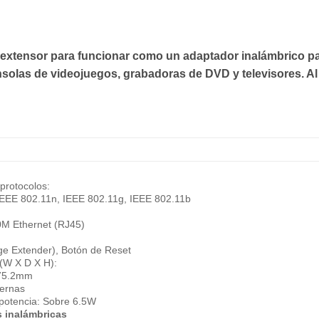
l extensor para funcionar como un adaptador inalámbrico pa
solas de videojuegos, grabadoras de DVD y televisores. Al
protocolos:
EEE 802.11n, IEEE 802.11g, IEEE 802.11b
0M Ethernet (RJ45)
e Extender), Botón de Reset
(W X D X H):
 75.2mm
ternas
potencia: Sobre 6.5W
s inalámbricas