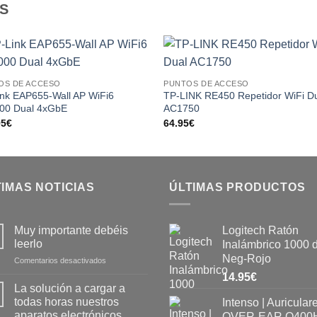
S
Add to
Add
OS DE ACCESO
PUNTOS DE ACCESO
wishlist
wishl
ink EAP655-Wall AP WiFi6
TP-LINK RE450 Repetidor WiFi D
00 Dual 4xGbE
AC1750
95
€
64.95
€
IMAS NOTICIAS
ÚLTIMAS PRODUCTOS
Muy importante debéis
Logitech Ratón
leerlo
Inalámbrico 1000 
Neg-Rojo
Comentarios desactivados
14.95
€
La solución a cargar a
todas horas nuestros
Intenso | Auricular
aparatos electrónicos
OVER-EAR O400H