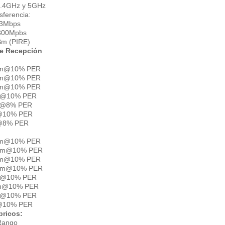
2.4GHz y 5GHz
sferencia:
33Mbps
300Mpbs
Bm (PIRE)
de Recepción
Bm@10% PER
Bm@10% PER
Bm@10% PER
m@10% PER
m@8% PER
@10% PER
@8% PER
Bm@10% PER
dBm@10% PER
Bm@10% PER
dBm@10% PER
m@10% PER
Bm@10% PER
m@10% PER
@10% PER
ricos:
Rango