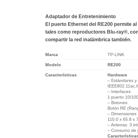
Adaptador de Entretenimiento
El puerto Ethernet del RE200 permite a
tales como reproductores Blu-ray®, con
compartir la red inalámbrica también.
Marca
TP-LINK
Modelo
RE200
Características
Hardware
– Estándares y 
IEEE802.11ac,I
– Interfaces:
1 puerto 10/10
– Botones:
Botón RE (Rang
– Dimensiones 
110.0 x 65.8 x
– Antenas: 3 in
– Consumo de 
Característica