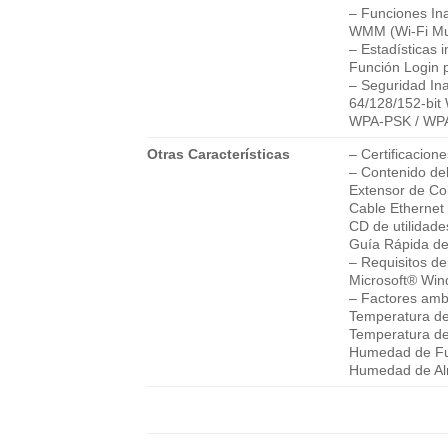
– Funciones In
WMM (Wi-Fi Mu
– Estadísticas 
Función Login 
– Seguridad In
64/128/152-bit
WPA-PSK / WP
Otras Características
– Certificacio
– Contenido de
Extensor de Co
Cable Ethernet
CD de utilidade
Guía Rápida de
– Requisitos de
Microsoft® Win
– Factores amb
Temperatura d
Temperatura d
Humedad de Fu
Humedad de Al