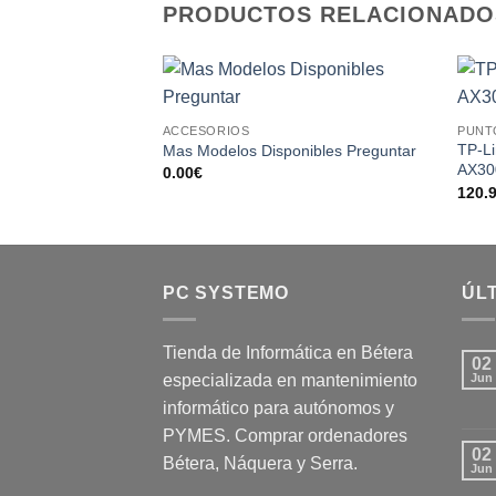
PRODUCTOS RELACIONADO
Add to
ACCESORIOS
PUNT
wishlist
TP-L
Mas Modelos Disponibles Preguntar
AX30
0.00
€
120.
PC SYSTEMO
ÚLT
Tienda de Informática en Bétera
02
especializada en mantenimiento
Jun
informático para autónomos y
PYMES. Comprar ordenadores
02
Bétera, Náquera y Serra.
Jun