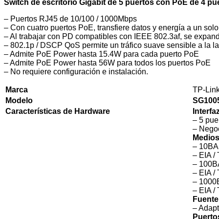
Switch de escritorio Gigabit de 5 puertos con PoE de 4 pu
– Puertos RJ45 de 10/100 / 1000Mbps
– Con cuatro puertos PoE, transfiere datos y energía a un solo
– Al trabajar con PD compatibles con IEEE 802.3af, se expand
– 802.1p / DSCP QoS permite un tráfico suave sensible a la la
– Admite PoE Power hasta 15.4W para cada puerto PoE
– Admite PoE Power hasta 56W para todos los puertos PoE
– No requiere configuración e instalación.
Marca
TP-Lin
Modelo
SG100
Características de Hardware
Interfa
– 5 pue
– Nego
Medios
– 10BAS
– EIA 
– 100B
– EIA 
– 1000B
– EIA 
Fuente
– Adapt
Puerto