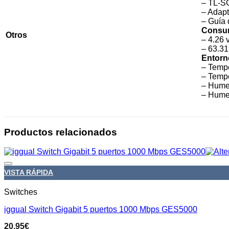
– TL-S
– Adapt
– Guía 
Consu
Otros
– 4.26 
– 63.31
Entorn
– Tempe
– Tempe
– Hume
– Hume
Productos relacionados
VISTA RÁPIDA
Switches
iggual Switch Gigabit 5 puertos 1000 Mbps GES5000
20.95
€