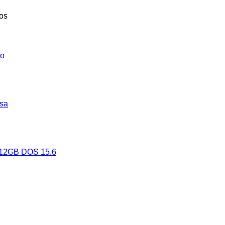
os
jo
osa
12GB DOS 15.6