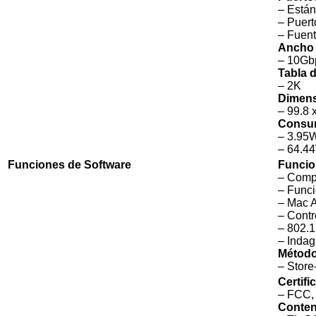
– Están
– Puert
– Fuent
Ancho 
– 10Gb
Tabla 
– 2K
Dimen
– 99.8 
Consum
– 3.95W
– 64.4
Funciones de Software
Funcio
– Compa
– Funci
– Mac A
– Contr
– 802.
– Inda
Método
– Stor
Certifi
– FCC,
Conten