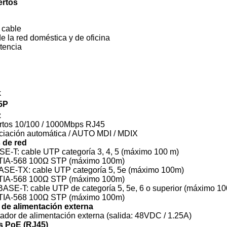
ertos
 cable
e la red doméstica y de oficina
tencia
k
5P
z
rtos 10/100 / 1000Mbps RJ45
ciación automática / AUTO MDI / MDIX
 de red
E-T: cable UTP categoría 3, 4, 5 (máximo 100 m)
/ TIA-568 100Ω STP (máximo 100m)
ASE-TX: cable UTP categoría 5, 5e (máximo 100m)
/ TIA-568 100Ω STP (máximo 100m)
ASE-T: cable UTP de categoría 5, 5e, 6 o superior (máximo 10
/ TIA-568 100Ω STP (máximo 100m)
 de alimentación externa
ador de alimentación externa (salida: 48VDC / 1.25A)
s PoE (RJ45)