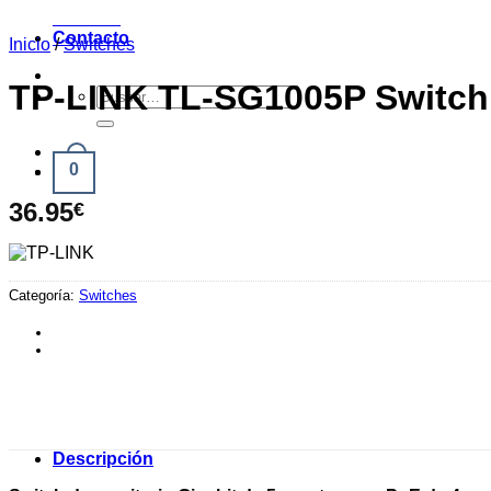
Noticias
Contacto
Inicio
/
Switches
TP-LINK TL-SG1005P Switc
0
36.95
€
Categoría:
Switches
Descripción