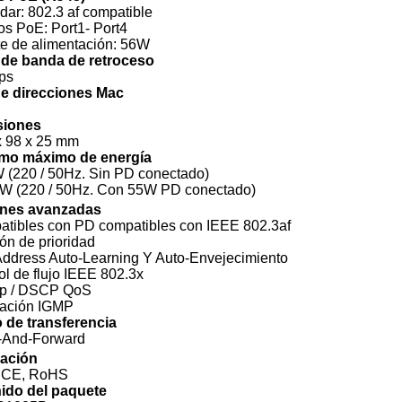
dar: 802.3 af compatible
os PoE: Port1- Port4
e de alimentación: 56W
de banda de retroceso
ps
de direcciones Mac
siones
x 98 x 25 mm
o máximo de energía
 (220 / 50Hz. Sin PD conectado)
4W (220 / 50Hz. Con 55W PD conectado)
nes avanzadas
tibles con PD compatibles con IEEE 802.3af
ón de prioridad
ddress Auto-Learning Y Auto-Envejecimiento
ol de flujo IEEE 802.3x
1p / DSCP QoS
gación IGMP
 de transferencia
e-And-Forward
cación
 CE, RoHS
ido del paquete