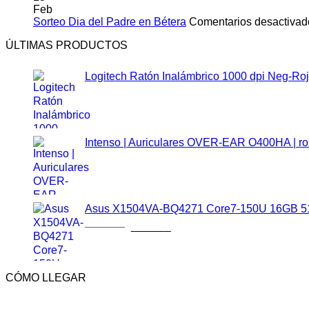
Feb
Sorteo Dia del Padre en Bétera
Comentarios desactivad
ÚLTIMAS PRODUCTOS
Logitech Ratón Inalámbrico 1000 dpi Neg-Ro
14.95
€
Intenso | Auriculares OVER-EAR O400HA | r
30.95
€
Asus X1504VA-BQ4271 Core7-150U 16GB 5
899.95
€
580.95
€
CÓMO LLEGAR