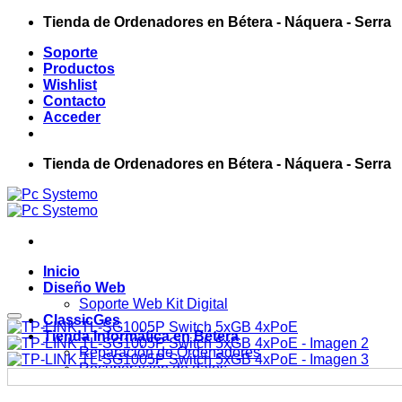
Tienda de Ordenadores en Bétera - Náquera - Serra
Soporte
Productos
Wishlist
Contacto
Acceder
Tienda de Ordenadores en Bétera - Náquera - Serra
Inicio
Diseño Web
Soporte Web Kit Digital
ClassicGes
Tienda Informática en Bétera
Reparación de Ordenadores
Recuperación de datos
Soporte
Productos