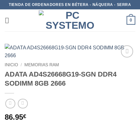
TIENDA DE ORDENADORES EN BÉTERA - NÁQUERA - SERRA
0
Add to
INICIO
/
MEMORIAS RAM
wishlist
ADATA AD4S26668G19-SGN DDR4
SODIMM 8GB 2666
86.95
€