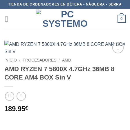
TIENDA DE ORDENADORES EN BÉTERA - NÁQUERA - SERRA
0
Add to
INICIO
/
PROCESADORES
/
AMD
wishlist
AMD RYZEN 7 5800X 4.7GHz 36MB 8
CORE AM4 BOX Sin V
189.95
€