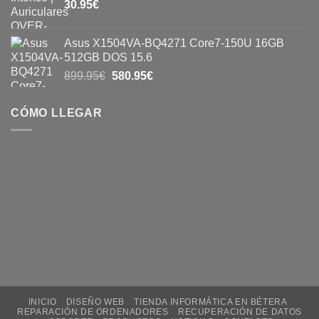
30.95
€
Asus X1504VA-BQ4271 Core7-150U 16GB
512GB DOS 15.6
899.95
€
580.95
€
CÓMO LLEGAR
INICIO
DISEÑO WEB
TIENDA INFORMÁTICA EN BÉTERA
REPARACIÓN DE ORDENADORES
RECUPERACIÓN DE DATOS