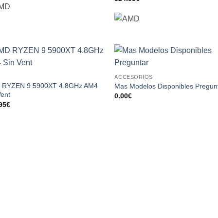
Add to
Add
ACCESORIOS
wishlist
wish
 RYZEN 9 5900XT 4.8GHz AM4
Mas Modelos Disponibles Pregun
Vent
0.00
€
95
€