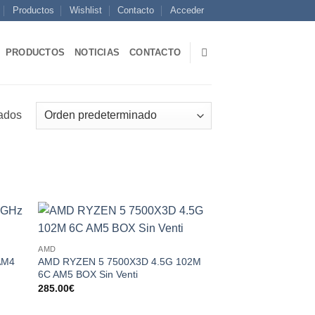
Productos
Wishlist
Contacto
Acceder
PRODUCTOS
NOTICIAS
CONTACTO
tados
 to
Add to
AMD
list
wishlist
AM4
AMD RYZEN 5 7500X3D 4.5G 102M
6C AM5 BOX Sin Venti
285.00
€