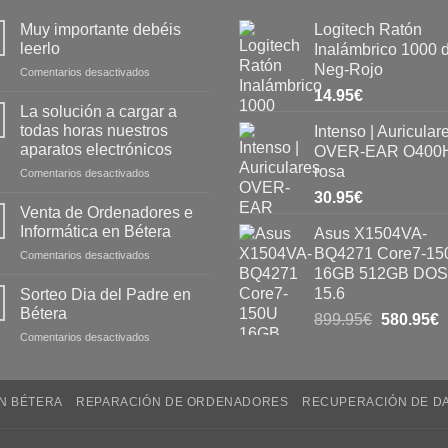
Muy importante debéis
Logitech Ratón
leerlo
Inalámbrico 1000 
Neg-Rojo
Comentarios desactivados
14.95
€
La solución a cargar a
todas horas nuestros
Intenso | Auricular
aparatos electrónicos
OVER-EAR O400H
rosa
Comentarios desactivados
30.95
€
Venta de Ordenadores e
Informática en Bétera
Asus X1504VA-
BQ4271 Core7-15
Comentarios desactivados
16GB 512GB DOS
15.6
Sorteo Dia del Padre en
Bétera
899.95
€
580.95
€
Comentarios desactivados
EN BÉTERA
REPARACIÓN DE ORDENADORES
RECUPERACIÓN DE D