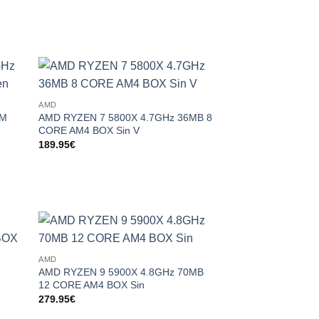
 to
Add to
AMD
list
wishlist
8M
AMD RYZEN 7 5800X 4.7GHz 36MB 8
CORE AM4 BOX Sin V
189.95
€
 to
Add to
AMD
list
wishlist
AMD RYZEN 9 5900X 4.8GHz 70MB
12 CORE AM4 BOX Sin
279.95
€