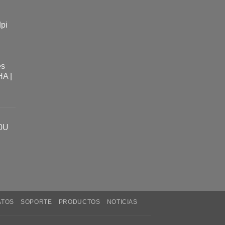
dpi
es
A |
0U
ATOS
SOPORTE
PRODUCTOS
NOTICIAS