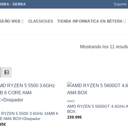
Soporte
UERA - SERRA
ISEÑO WEB
CLASSICGES
TIENDA INFORMÁTICA EN BÉTERA
Mostrando los 11 resul
Add to
Add
AMD
wishlist
wish
AMD RYZEN 5 5600GT 4.6GHz 
BOX
 RYZEN 5 5500 3.6GHz 16MB 6
159.99
€
E AM4 BOX+Disipador
95
€