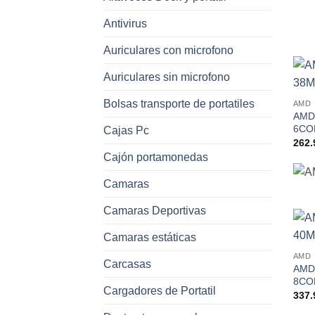
Antivirus
Auriculares con microfono
Auriculares sin microfono
Bolsas transporte de portatiles
AMD
AMD
6CO
Cajas Pc
262.
Cajón portamonedas
Camaras
Camaras Deportivas
Camaras estáticas
AMD
Carcasas
AMD
8CO
Cargadores de Portatil
337.