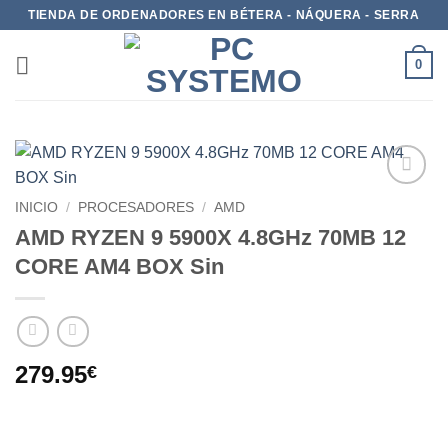
TIENDA DE ORDENADORES EN BÉTERA - NÁQUERA - SERRA
0
Add to
INICIO
/
PROCESADORES
/
AMD
wishlist
AMD RYZEN 9 5900X 4.8GHz 70MB 12
CORE AM4 BOX Sin
279.95
€