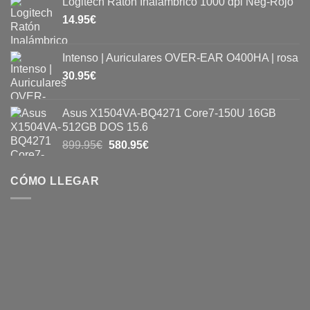
Logitech Ratón Inalámbrico 1000 dpi Neg-Rojo
14.95
€
Intenso | Auriculares OVER-EAR O400HA | rosa
30.95
€
Asus X1504VA-BQ4271 Core7-150U 16GB
512GB DOS 15.6
899.95
€
580.95
€
CÓMO LLEGAR