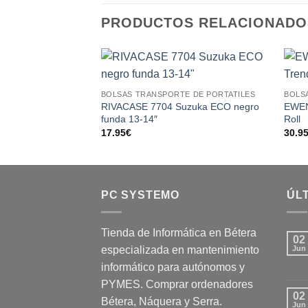
PRODUCTOS RELACIONADO
Add to
BOLSAS TRANSPORTE DE PORTATILES
BOLS
wishlist
RIVACASE 7704 Suzuka ECO negro
EWEN
funda 13-14″
Roll
17.95
€
30.9
PC SYSTEMO
ÚLT
Tienda de Informática en Bétera
02
especializada en mantenimiento
Jun
informático para autónomos y
PYMES. Comprar ordenadores
02
Bétera, Náquera y Serra.
Jun