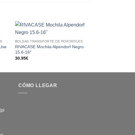
 to
Add to
ES
BOLSAS TRANSPORTE DE PORTATILES
BOLSAS TRANSPORTE 
ist
wishlist
 Use
RIVACASE Mochila Alpendorf Negro
Coolbox Mochila Port
15.6-16″
Impermeable
30.95
€
18.95
€
CÓMO LLEGAR
dpi
es