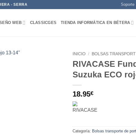
Soporte
UERA - SERRA
ISEÑO WEB
CLASSICGES
TIENDA INFORMÁTICA EN BÉTERA
INICIO
/
BOLSAS TRANSPORT
RIVACASE Fund
Add to
Suzuka ECO roj
wishlist
18.95
€
Categoría:
Bolsas transporte de port