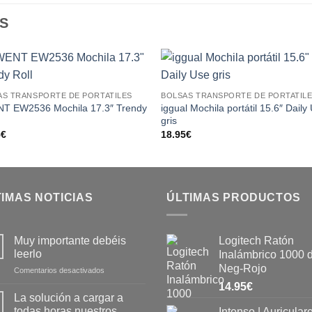
S
Add to
Add
AS TRANSPORTE DE PORTATILES
BOLSAS TRANSPORTE DE PORTATIL
wishlist
wishl
T EW2536 Mochila 17.3″ Trendy
iggual Mochila portátil 15.6″ Daily
gris
5
€
18.95
€
IMAS NOTICIAS
ÚLTIMAS PRODUCTOS
Muy importante debéis
Logitech Ratón
leerlo
Inalámbrico 1000 
Neg-Rojo
Comentarios desactivados
14.95
€
La solución a cargar a
todas horas nuestros
Intenso | Auricular