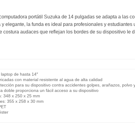
 computadora portátil Suzuka de 14 pulgadas se adapta a las co
y elegante, la funda es ideal para profesionales y estudiantes 
e costura audaces que reflejan los bordes de su dispositivo le 
 laptop de hasta 14″
icadas con material resistente al agua de alta calidad
tección para su dispositivo contra accidentes golpes, arañazos, polv
ra doble proporciona un fácil acceso a su dispositivo
s: 348 x 250 x 25 mm
res: 355 x 258 x 30 mm
RPET
éster